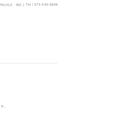
Tel / 073-435-5866
LULU INC.)
ます。