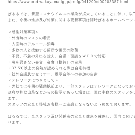
https://www.pref.wakayama.lg.jp/prefg/041200/d00203387.html
ぱるるでは、新型コロナウイルスの感染が拡大していることに伴い、以
また、今後の進捗及び対策に関する更新事項は随時ぱるるホームページ
＜感染対策事項＞
・外出時のマスクの着用
・入室時のアルコール消毒
・多数の人と接触する箇所や備品の除菌
・不要、不急の外出を控え、会議・面談をＷＥＢで対応
・急を要さない会合、会食（接待）の自粛
・37.5℃以上の発熱が認められる際は自宅待機
・社外会議及びセミナー、展示会等への参加の自粛
＜テレワークにつきまして＞
・弊社では今回の騒動以前より、一部スタッフはテレワークとなってお
政府や和歌山県などからの指示があった場合は、更に半数のスタッフを
ます。
スタッフの安全と弊社お客様へご迷惑とならないよう努めております。
ぱるるでは、全スタッフ及び関係者の安全と健康を確保し、国内におけ
ります。